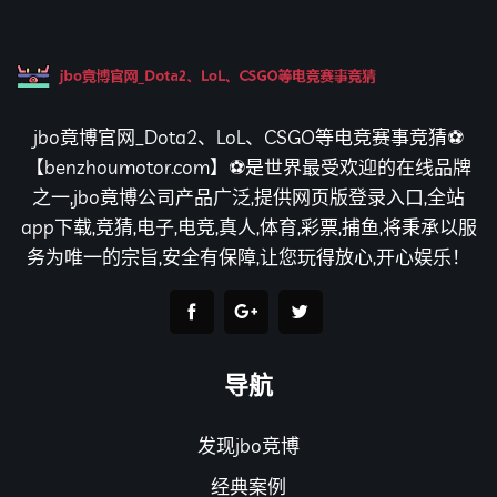
jbo竟博官网_Dota2、LoL、CSGO等电竞赛事竞猜⚽️
【benzhoumotor.com】⚽️是世界最受欢迎的在线品牌
之一,jbo竟博公司产品广泛,提供网页版登录入口,全站
app下载,竞猜,电子,电竞,真人,体育,彩票,捕鱼,将秉承以服
务为唯一的宗旨,安全有保障,让您玩得放心,开心娱乐！
导航
发现jbo竞博
经典案例