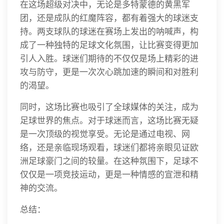
在这场超级对决中，无论是多特蒙德的黄黑军
团，还是成队的红魔阵容，都有着强大的球迷支
持。两支球队的球迷在赛场上发出的呐喊声，构
成了一种独特的足球文化氛围，让比赛变得更加
引人入胜。球迷们期待的不仅仅是场上精彩的进
攻与防守，更是一次次心跳加速的瞬间和对胜利
的渴望。
同时，这场比赛也吸引了全球媒体的关注，成为
足球世界的焦点。对于球迷而言，这场比赛无疑
是一次顶级的视觉享受。无论是通过电视、网
络，还是亲临现场观看，球迷们都将亲眼见证欧
洲足球豪门之间的较量。在这种氛围下，足球不
仅仅是一项竞技运动，更是一种情感的宣泄和精
神的交流。
总结：