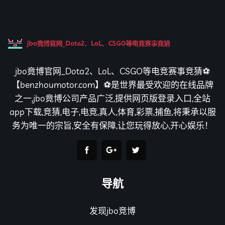
jbo竟博官网_Dota2、LoL、CSGO等电竞赛事竞猜⚽️
【benzhoumotor.com】⚽️是世界最受欢迎的在线品牌
之一,jbo竟博公司产品广泛,提供网页版登录入口,全站
app下载,竞猜,电子,电竞,真人,体育,彩票,捕鱼,将秉承以服
务为唯一的宗旨,安全有保障,让您玩得放心,开心娱乐！
导航
发现jbo竞博