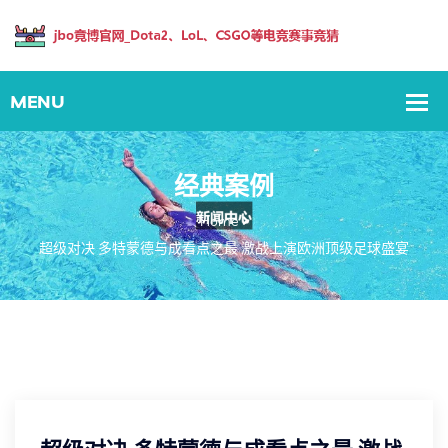
经典案例
Home
超级对决 多特蒙德与成看点之最 激战上演欧洲顶级足球盛宴