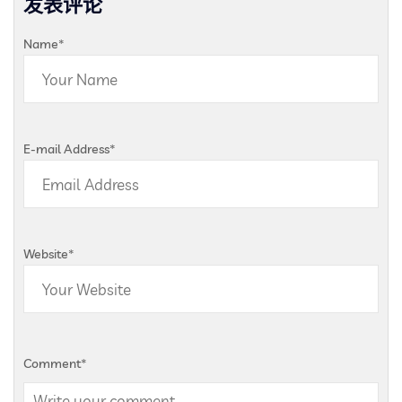
发表评论
Name
*
E-mail Address
*
Website
*
Comment
*