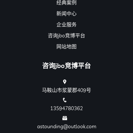
经典案例
新闻中心
企业服务
咨询jbo竞博平台
网站地图
咨询jbo竞博平台
马鞍山市浆蒙郡409号
13594780362
astounding@outlook.com