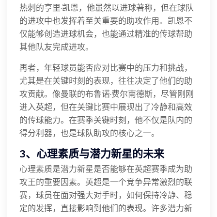
热刺的亨里·凯恩，他虽然以进球著称，但在球队
的进攻中也发挥着至关重要的助攻作用。凯恩不
仅能够创造进球机会，也能通过精准的传球帮助
其他队友完成进攻。
再者，年轻球员能否应对比赛中的压力和挑战，
尤其是在关键时刻的表现，往往决定了他们的助
攻贡献。像曼联的布鲁诺·费尔南德斯，尽管刚刚
进入英超，但在关键比赛中展现出了冷静和高效
的传球能力。在赛季关键时刻，他不仅是队内的
得分利器，也是球队助攻的核心之一。
3、心理素质与潜力新星的未来
心理素质是潜力新星是否能够在英超赛季成为助
攻王的重要因素。英超是一个竞争异常激烈的联
赛，球员在面对强大对手时，如何保持冷静、稳
定的发挥，直接影响到他们的表现。许多潜力新